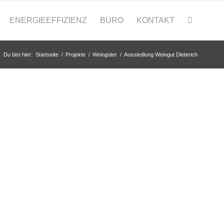
ENERGIEEFFIZIENZ
BÜRO
KONTAKT
Du bist hier:
Startseite
/
Projekte
/
Weingüter
/
Aussiedlung Weingut Dieterich