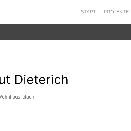
START
PROJEKTE
t Dieterich
 Wohnhaus folgen.