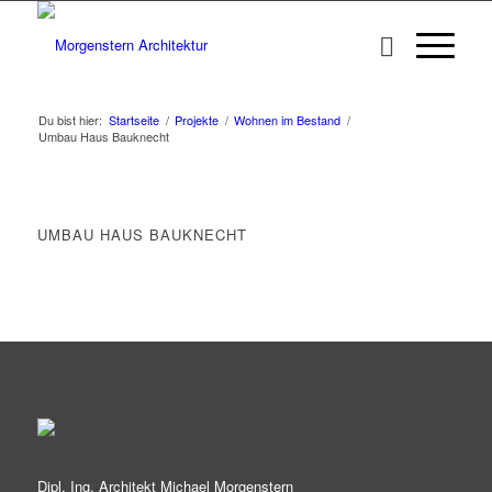
Du bist hier:
Startseite
/
Projekte
/
Wohnen im Bestand
/
Umbau Haus Bauknecht
UMBAU HAUS BAUKNECHT
Dipl. Ing. Architekt Michael Morgenstern